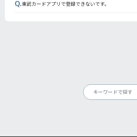
Q.
東武カードアプリで登録できないです。
Q.
店頭で分割払いをするにはどうすればよいですか？
Q.
東武カードのETCスルーカードのお申し込み方法を
Q.
聴覚や発話に困難のある方へ
Q.
Apple Pay・Google Payで支払うにはどのよう
Q.
プレミアムスマートフォン保険適用後、端末の機種