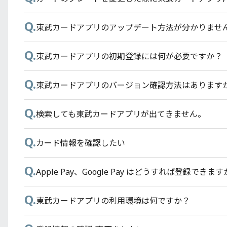
Q.
Q.
現在使用している別のPASMOに東京スカイツリー®
東武カードアプリのアップデート方法が分かりませ
Q.
Q.
PASMOオートチャージがあるのにどうやって残高
東武カードアプリの初期登録には何が必要ですか？
Q.
Q.
東京スカイツリー®東武カードPASMOのPASMO残
東武カードアプリのバージョン確認方法はあります
Q.
Q.
PASMOオートチャージでの還元率はどうなりますか
検索しても東武カードアプリが出てきません。
Q.
カード情報を確認したい
Q.
Apple Pay、Google Pay はどうすれば登録できま
Q.
東武カードアプリの利用環境は何ですか？