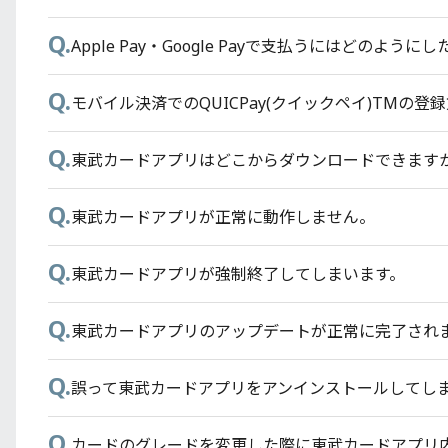
Q.
Q.
Q.
Q.
東武カードでETCスルーカードは申し込みできます
東京スカイツリー®東武カードPASMOのPASMO
特急券購入時のポイント還元率はどうなりますか？
Apple Pay・Google Payで支払うにはどのよう
Q.
Q.
Q.
Q.
東武カードで家族カードは申し込みできますか？
東京スカイツリー®東武カードPASMOに搭載して
各施設のポイント率を知りたい。
モバイル決済でのQUICPay(クイックペイ)TMの
Q.
Q.
Q.
Q.
東武カードはどこで申し込めますか？
コンビニ等でPASMO残高の使い切りが出来ない場
Apple Pay・Google Pay を使ってもTOBU PO
東武カードアプリはどこからダウンロードできます
Q.
Q.
Q.
カード発行にかかる時間はどれくらいですか？
過去に一体型PASMOを推奨しておきながら、なぜ
東武カードアプリが正常に動作しません。
Q.
Q.
Q.
東武カードゴールドのメリットは何ですか？
東武カードにはPASMOが付いておらず、別のPAS
東武カードアプリが強制終了してしまいます。
Q.
Q.
Q.
東武カードVIPの招待条件は何ですか？
東京スカイツリー® 東武カードPASMOの解約手続
東武カードアプリのアップデートが正常に完了され
Q.
Q.
オートチャージサービスが開始されるまでどのくら
誤って東武カードアプリをアンインストールしてし
Q.
Q.
東武カードにはPASMO機能はありますか？
カードのグレードを変更した際に東武カードアプリ