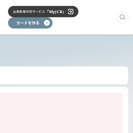
「MyJCB」
会員専用
WEBサービス
検
カードを作る
索
画
面
を
表
示
す
る