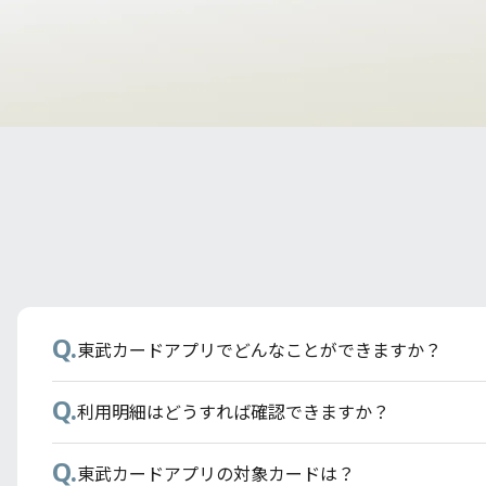
Q.
Q.
Q.
Q.
Q.
東武カードのETCスルーカードのお申し込み方法を
旧東武カードから東武カードへ切り替えることはで
東武カードはPASMOカードのオートチャージ設定
東武鉄道モバイル定期券はどのように購入すればい
東武カードアプリでどんなことができますか？
Q.
Q.
Q.
Q.
東武カードの署名欄はどこですか？
東武カードにはPASMO機能が付いていますか？
東武カードの支払いでポイント付与の対象とならな
利用明細はどうすれば確認できますか？
Q.
Q.
Q.
Q.
メールで「お申し込みいただいたカードのお支払い
東武鉄道モバイル定期券はどのように購入すればい
従来の東武カードでためたポイント（TOBU POIN
東武カードアプリの対象カードは？