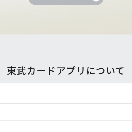
東武カードアプリについて
教えてください。
きますか？
ができますか？
いですか？
いものはありますか？
口座設定のお願い」が届いたが、WEBでの口座設定では希望す
いですか？
T）はどうなりますか？