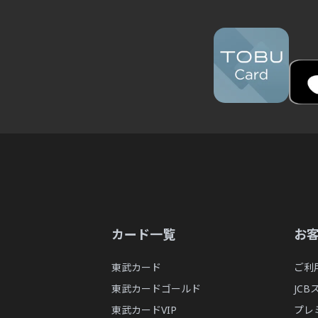
Q.
東武カードでネットショッピングの決済ができませ
Q.
東武カードが届きました。旧東武カードはどうした
Q.
東武カードが届いたが、オンラインショッピングが
Q.
ソラマチ駐車場の2時間無料の優待を受けるにはど
Q.
MyJCBアプリは使えますか？
Q.
カードのアップグレードはどのようにすればよいで
カード一覧
お
Q.
どうやって繰り上げ返済(まとめ払い)すればよいで
東武カード
ご利
Q.
東武カードゴールド
JC
ショッピング1回払いからショッピングリボ・分割
東武カードVIP
プレ