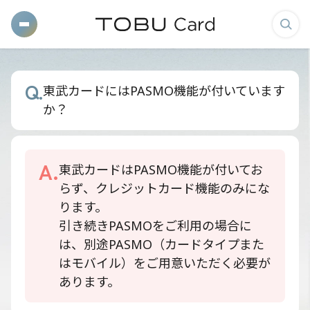
メ
検
ニ
索
ュ
画
Q.
東武カードにはPASMO機能が付いています
ー
面
か？
を
を
開
表
く
示
A.
東武カードはPASMO機能が付いてお
す
らず、クレジットカード機能のみにな
る
ります。
引き続きPASMOをご利用の場合に
は、別途PASMO（カードタイプまた
はモバイル）をご用意いただく必要が
あります。