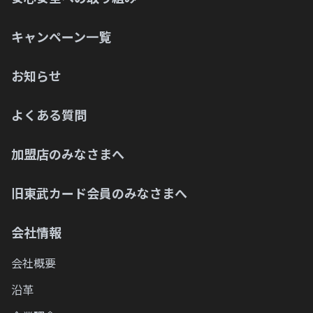
完了されません。
Q.
ソラマチ駐車場の2時間無料の優待を受け
キャンペーン一覧
Q.
誤って東武カードアプリをアンインストー
るにはどうすればいいですか？
ルしてしまいましたが、大丈夫ですか？
Q.
お知らせ
MyJCBアプリは使えますか？
Q.
カードのグレードを変更した際に東武カー
Q.
よくある質問
ドアプリ内で必要な手続きはありますか？
カードのアップグレードはどのようにすれ
ばよいですか？
Q.
東武カードアプリのアップデート方法が分
加盟店のみなさまへ
Q.
かりません。
どうやって繰り上げ返済(まとめ払い)すれ
ばよいですか？
旧東武カード会員のみなさまへ
Q.
東武カードアプリの初期登録には何が必要
Q.
ですか？
ショッピング1回払いからショッピングリ
会社情報
ボ・分割・スキップ払いへの変更方法を教
Q.
東武カードアプリのバージョン確認方法は
えてください。
会社概要
ありますか？
沿革
Q.
カードの明細・支払い金額を確認したい。