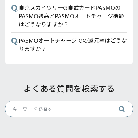
Q.
東京スカイツリー®東武カードPASMOの
PASMO残高とPASMOオートチャージ機能
はどうなりますか？
Q.
PASMOオートチャージでの還元率はどうな
りますか？
よくある質問を検索する
Q.
Q.
Q.
東武鉄道モバイル定期券はどのように購入
東武カードアプリでどんなことができます
店頭で分割払いをするにはどうすればよい
すればいいですか？
か？
ですか？
Q.
Q.
Q.
東武カードの支払いでポイント付与の対象
利用明細はどうすれば確認できますか？
東武カードのETCスルーカードのお申し込
とならないものはありますか？
み方法を教えてください。
Q.
東武カードアプリの対象カードは？