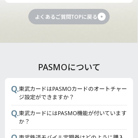
よくあるご質問TOPに戻る
PASMOについて
Q.
Q.
Q.
東武カードのETCスルーカードのお申し込
旧東武カードから東武カードへ切り替える
東武カードはPASMOカードのオートチャー
み方法を教えてください。
ことはできますか？
ジ設定ができますか？
Q.
Q.
東武カードの署名欄はどこですか？
東武カードにはPASMO機能が付いています
か？
Q.
メールで「お申し込みいただいたカードの
Q.
お支払い口座設定のお願い」が届いたが、
東武鉄道モバイル定期券はどのように購入