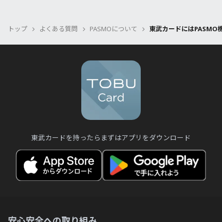
Q.
Q.
従来の東武カードでためたポイント
聴覚や発話に困難のある方へ
Q.
Apple Pay・Google Payで支払うにはどの
（TOBU POINT）はどうなりますか？
Q.
ようにしたらいいですか？
Apple Pay・Google Payで支払うにはどの
トップ
よくある質問
PASMOについて
東武カードにはPASMO
Q.
特急券購入時のポイント還元率はどうなり
ようにしたらいいですか？
Q.
モバイル決済でのQUICPay(クイックペ
ますか？
Q.
イ)TMの登録方法と利用方法を教えてくだ
プレミアムスマートフォン保険適用後、端
Q.
各施設のポイント率を知りたい。
さい。
末の機種変更を行ったのですが何か手続き
は必要ですか？
Q.
Q.
Apple Pay・Google Pay を使ってもTOBU
東武カードアプリはどこからダウンロード
Q.
POINTは加算されますか？
できますか？
東武カードでネットショッピングの決済が
できません。
東武カードを持ったらまずはアプリをダウンロード
Q.
東武カードアプリが正常に動作しません。
Q.
東武カードが届きました。旧東武カードは
Q.
東武カードアプリが強制終了してしまいま
どうしたらいいですか？
す。
Q.
東武カードが届いたが、オンラインショッ
Q.
東武カードアプリのアップデートが正常に
ピングができない。
安心安全への取り組み