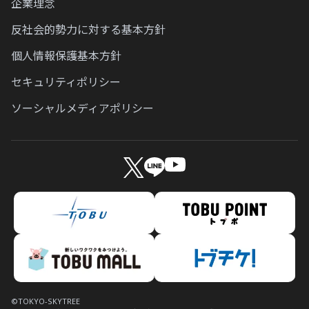
Q.
企業理念
検索しても東武カードアプリが出てきませ
Q.
ん。
東武カードの締め日と支払日を教えてくだ
反社会的勢力に対する基本方針
さい。
Q.
個人情報保護基本方針
カード情報を確認したい
Q.
東武カードへ登録している情報を照会した
セキュリティポリシー
Q.
Apple Pay、Google Pay はどうすれば登録
いです。
ソーシャルメディアポリシー
できますか？
Q.
申し込んだカードが届かないです。
Q.
東武カードアプリの利用環境は何ですか？
Q.
MyJCBにログインできません。
Q.
登録情報の確認/変更をしたい。
Q.
入金が間に合いませんでした。
Q.
東武カードアプリは有料ですか？
Q.
東武カードを紛失・盗難してしまいまし
Q.
東武カードアプリとTOBU POINTアプリの
た。
違いについて教えてください。
Q.
カードが不正利用された場合の補償はあり
©TOKYO-SKYTREE