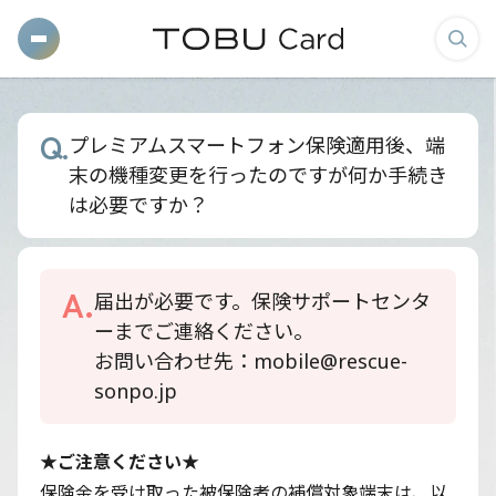
メ
検
ニ
索
ュ
画
Q.
プレミアムスマートフォン保険適用後、端
ー
面
末の機種変更を行ったのですが何か手続き
を
を
は必要ですか？
開
表
く
示
す
A.
届出が必要です。保険サポートセンタ
る
ーまでご連絡ください。
お問い合わせ先：mobile@rescue-
sonpo.jp
★ご注意ください★
保険金を受け取った被保険者の補償対象端末は、以