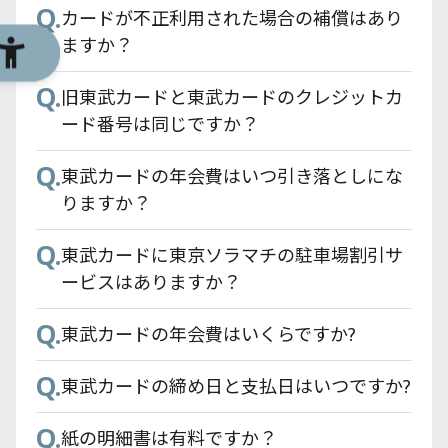
Q.
カードが不正利用された場合の補償はあり
Q.
利用明細はいつ更新されますか？
ますか？
Q.
Q.
機種変更時に必要な対応はありますか？
旧東武カードと東武カードのクレジットカ
ード番号は同じですか？
Q.
タブレットでも使用できますか？
Q.
東武カードの年会費はいつ引き落としにな
Q.
複数台で利用は可能ですか？
りますか？
Q.
Q.
スマートフォンを紛失した・盗難に遭った
東武カードに東京ソラマチの駐車場割引サ
場合の対応を教えてください。
ービスはありますか？
Q.
Q.
東武カードアプリで登録できないです。
東武カードの年会費はいくらですか?
Q.
東武カードの締め日と支払日はいつですか?
Q.
紙の明細書は有料ですか？