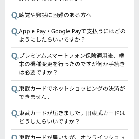
Q.
Q.
メールで「お申し込みいただいたカードの
東武カードアプリの対象カードは？
Q.
Q.
Q.
お支払い口座設定のお願い」が届いたが、
東武鉄道モバイル定期券はどのように購入
従来の東武カードでためたポイント
聴覚や発話に困難のある方へ
Q.
Apple Pay・Google Payで支払うにはどの
WEBでの口座設定では希望する銀行が登録
すればいいですか？
（TOBU POINT）はどうなりますか？
Q.
ようにしたらいいですか？
Apple Pay・Google Payで支払うにはどの
できない。
Q.
Q.
東京スカイツリー®東武カードPASMOの
特急券購入時のポイント還元率はどうなり
ようにしたらいいですか？
Q.
Q.
モバイル決済でのQUICPay(クイックペ
東武カードでETCスルーカードは申し込み
PASMO残高はどうすればいいですか？
ますか？
Q.
イ)TMの登録方法と利用方法を教えてくだ
プレミアムスマートフォン保険適用後、端
できますか？
Q.
Q.
東京スカイツリー®東武カードPASMOに搭
各施設のポイント率を知りたい。
さい。
末の機種変更を行ったのですが何か手続き
Q.
東武カードで家族カードは申し込みできま
載している定期券はどうすればいいのです
は必要ですか？
Q.
Q.
Apple Pay・Google Pay を使ってもTOBU
東武カードアプリはどこからダウンロード
すか？
か？
Q.
POINTは加算されますか？
できますか？
東武カードでネットショッピングの決済が
Q.
Q.
東武カードはどこで申し込めますか？
コンビニ等でPASMO残高の使い切りが出来
できません。
Q.
東武カードアプリが正常に動作しません。
ない場合はどうすればいいのか？
Q.
Q.
カード発行にかかる時間はどれくらいです
東武カードが届きました。旧東武カードは
Q.
Q.
東武カードアプリが強制終了してしまいま
か？
過去に一体型PASMOを推奨しておきなが
どうしたらいいですか？
す。
ら、なぜやめてしまうのですか？
Q.
Q.
東武カードゴールドのメリットは何です
東武カードが届いたが、オンラインショッ