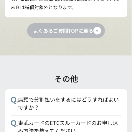
末Ｂは補償対象外となります。
よくあるご質問TOPに戻る
その他
Q.
Q.
Q.
Q.
Q.
Q.
東武カードのETCスルーカードのお申し込
旧東武カードから東武カードへ切り替える
東武カードはPASMOカードのオートチャー
東武鉄道モバイル定期券はどのように購入
東武カードアプリでどんなことができます
店頭で分割払いをするにはどうすればよい
み方法を教えてください。
ことはできますか？
ジ設定ができますか？
すればいいですか？
か？
ですか？
Q.
Q.
Q.
Q.
Q.
東武カードの署名欄はどこですか？
東武カードにはPASMO機能が付いています
東武カードの支払いでポイント付与の対象
利用明細はどうすれば確認できますか？
東武カードのETCスルーカードのお申し込
か？
とならないものはありますか？
み方法を教えてください。