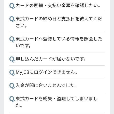
Q.
カードの明細・支払い金額を確認したい。
て残高を使い切るのですか？
Q.
検索しても東武カードアプリが出てきませ
Q.
Q.
ん。
東武カードの締め日と支払日を教えてくだ
東京スカイツリー®東武カードPASMOの
さい。
PASMO残高とPASMOオートチャージ機能
Q.
カード情報を確認したい
はどうなりますか？
Q.
東武カードへ登録している情報を照会した
Q.
Q.
Apple Pay、Google Pay はどうすれば登録
いです。
PASMOオートチャージでの還元率はどうな
できますか？
りますか？
Q.
申し込んだカードが届かないです。
Q.
東武カードアプリの利用環境は何ですか？
Q.
MyJCBにログインできません。
Q.
登録情報の確認/変更をしたい。
Q.
入金が間に合いませんでした。
Q.
東武カードアプリは有料ですか？
Q.
東武カードを紛失・盗難してしまいまし
Q.
東武カードアプリとTOBU POINTアプリの
た。
違いについて教えてください。