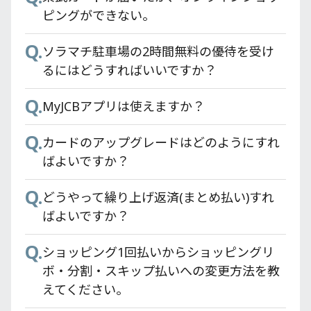
Q.
Q.
東武カードアプリのアップデートが正常に
か？
東武カードにはPASMOが付いておらず、別
ピングができない。
完了されません。
のPASMOが必要とのことだが、どうしたら
Q.
Q.
東武カードVIPの招待条件は何ですか？
ソラマチ駐車場の2時間無料の優待を受け
よいか？
Q.
誤って東武カードアプリをアンインストー
るにはどうすればいいですか？
Q.
ルしてしまいましたが、大丈夫ですか？
東京スカイツリー® 東武カードPASMOの
Q.
MyJCBアプリは使えますか？
解約手続きは必須ですか？
Q.
カードのグレードを変更した際に東武カー
Q.
Q.
ドアプリ内で必要な手続きはありますか？
カードのアップグレードはどのようにすれ
オートチャージサービスが開始されるまで
ばよいですか？
どのくらいかかりますか？
Q.
東武カードアプリのアップデート方法が分
Q.
Q.
かりません。
どうやって繰り上げ返済(まとめ払い)すれ
東武カードにはPASMO機能はありますか？
ばよいですか？
Q.
Q.
東武カードアプリの初期登録には何が必要
現在使用している別のPASMOに東京スカイ
Q.
ですか？
ショッピング1回払いからショッピングリ
ツリー®東武カードPASMOデータの引き継
ボ・分割・スキップ払いへの変更方法を教
ぎは出来ますか？
Q.
東武カードアプリのバージョン確認方法は
えてください。
Q.
ありますか？
PASMOオートチャージがあるのにどうやっ