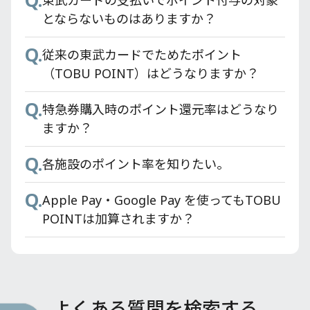
Q.
Q.
Q.
東武カードの署名欄はどこですか？
東武カードにはPASMO機能が付いています
東武カードの支払いでポイント付与の対象
か？
とならないものはありますか？
Q.
メールで「お申し込みいただいたカードの
Q.
Q.
お支払い口座設定のお願い」が届いたが、
東武鉄道モバイル定期券はどのように購入
従来の東武カードでためたポイント
WEBでの口座設定では希望する銀行が登録
すればいいですか？
（TOBU POINT）はどうなりますか？
できない。
Q.
Q.
東京スカイツリー®東武カードPASMOの
特急券購入時のポイント還元率はどうなり
Q.
東武カードでETCスルーカードは申し込み
PASMO残高はどうすればいいですか？
ますか？
できますか？
Q.
Q.
東京スカイツリー®東武カードPASMOに搭
各施設のポイント率を知りたい。
Q.
東武カードで家族カードは申し込みできま
載している定期券はどうすればいいのです
Q.
Apple Pay・Google Pay を使ってもTOBU
すか？
か？
POINTは加算されますか？
Q.
Q.
東武カードはどこで申し込めますか？
コンビニ等でPASMO残高の使い切りが出来
ない場合はどうすればいいのか？
Q.
カード発行にかかる時間はどれくらいです
Q.
か？
過去に一体型PASMOを推奨しておきなが
よくある質問を検索する