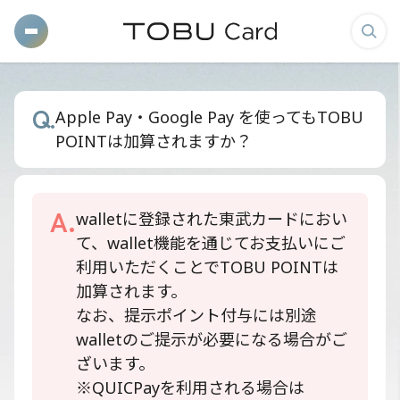
メ
検
ニ
索
ュ
画
Q.
Apple Pay・Google Pay を使ってもTOBU
ー
面
POINTは加算されますか？
を
を
開
表
く
示
A.
walletに登録された東武カードにおい
す
て、wallet機能を通じてお支払いにご
る
利用いただくことでTOBU POINTは
加算されます。
なお、提示ポイント付与には別途
walletのご提示が必要になる場合がご
ざいます。
※QUICPayを利用される場合は