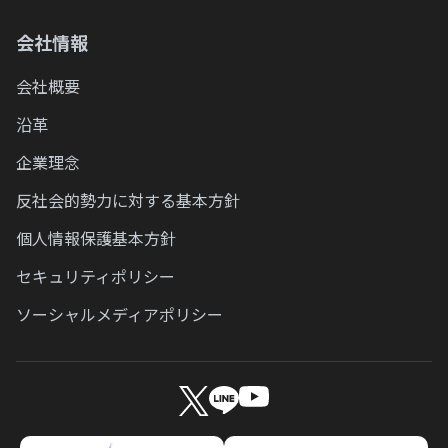
Q.
東武カードアプリの初期登録には何が必要
Q.
ですか？
ショッピング1回払いからショッピングリ
会社情報
ボ・分割・スキップ払いへの変更方法を教
Q.
東武カードアプリのバージョン確認方法は
えてください。
会社概要
ありますか？
沿革
Q.
カードの明細・支払い金額を確認したい。
Q.
企業理念
検索しても東武カードアプリが出てきませ
Q.
ん。
東武カードの締め日と支払日を教えてくだ
反社会的勢力に対する基本方針
さい。
Q.
個人情報保護基本方針
カード情報を確認したい
Q.
東武カードへ登録している情報を照会した
セキュリティポリシー
Q.
Apple Pay、Google Pay はどうすれば登録
いです。
ソーシャルメディアポリシー
できますか？
Q.
申し込んだカードが届かないです。
Q.
東武カードアプリの利用環境は何ですか？
Q.
MyJCBにログインできません。
Q.
登録情報の確認/変更をしたい。