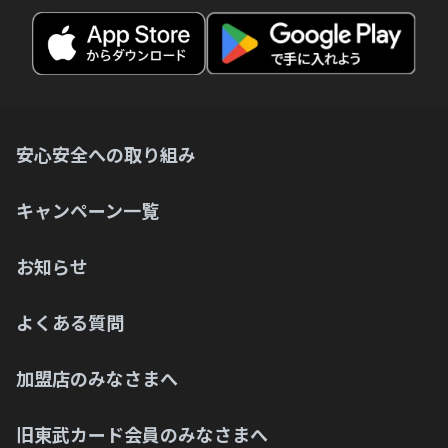
Q.
東武カードアプリが正常に動作しません。
Q.
PASMOオートチャージがあるのにどうやっ
Q.
東武カードが届きました。旧東武カードは
Q.
て残高を使い切るのですか？
東武カードアプリが強制終了してしまいま
どうしたらいいですか？
す。
Q.
東京スカイツリー®東武カードPASMOの
Q.
東武カードが届いたが、オンラインショッ
Q.
PASMO残高とPASMOオートチャージ機能
東武カードアプリのアップデートが正常に
ピングができない。
安心安全への取り組み
はどうなりますか？
完了されません。
Q.
ソラマチ駐車場の2時間無料の優待を受け
Q.
キャンペーン一覧
Q.
PASMOオートチャージでの還元率はどうな
誤って東武カードアプリをアンインストー
るにはどうすればいいですか？
りますか？
ルしてしまいましたが、大丈夫ですか？
Q.
お知らせ
MyJCBアプリは使えますか？
Q.
カードのグレードを変更した際に東武カー
Q.
よくある質問
ドアプリ内で必要な手続きはありますか？
カードのアップグレードはどのようにすれ
ばよいですか？
Q.
東武カードアプリのアップデート方法が分
加盟店のみなさまへ
Q.
かりません。
どうやって繰り上げ返済(まとめ払い)すれ
ばよいですか？
旧東武カード会員のみなさまへ