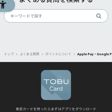
ら、なぜやめてしまうのですか？
Q.
Q.
東武カードアプリでどんなことができます
店頭で分割払いをするにはどうすればよい
Q.
東武カードゴールドのメリットは何です
か？
ですか？
Q.
か？
東武カードにはPASMOが付いておらず、別
のPASMOが必要とのことだが、どうしたら
Q.
Q.
利用明細はどうすれば確認できますか？
東武カードのETCスルーカードのお申し込
Q.
東武カードVIPの招待条件は何ですか？
よいか？
み方法を教えてください。
Q.
東武カードアプリの対象カードは？
Q.
東京スカイツリー® 東武カードPASMOの
Q.
聴覚や発話に困難のある方へ
Q.
解約手続きは必須ですか？
Apple Pay・Google Payで支払うにはどの
Q.
ようにしたらいいですか？
Apple Pay・Google Payで支払うにはどの
トップ
よくある質問
ポイントについて
Apple Pay・Goog
Q.
オートチャージサービスが開始されるまで
ようにしたらいいですか？
Q.
どのくらいかかりますか？
モバイル決済でのQUICPay(クイックペ
Q.
イ)TMの登録方法と利用方法を教えてくだ
プレミアムスマートフォン保険適用後、端
Q.
東武カードにはPASMO機能はありますか？
さい。
末の機種変更を行ったのですが何か手続き
は必要ですか？
Q.
現在使用している別のPASMOに東京スカイ
Q.
東武カードアプリはどこからダウンロード
ツリー®東武カードPASMOデータの引き継
Q.
できますか？
東武カードでネットショッピングの決済が
ぎは出来ますか？
できません。
東武カードを持ったらまずはアプリをダウンロード