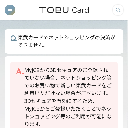
メ
検
ニ
索
ュ
画
Q.
東武カードでネットショッピングの決済が
ー
面
できません。
を
を
開
表
く
示
A.
MyJCBから3Dセキュアのご登録され
す
ていない場合、ネットショッピング等
る
でのお買い物で新しい東武カードをご
利用いただけない場合がございます。
3Dセキュアを有効にするため、
MyJCBからご登録いただくことでネッ
トショッピング等のご利用が可能にな
ります。