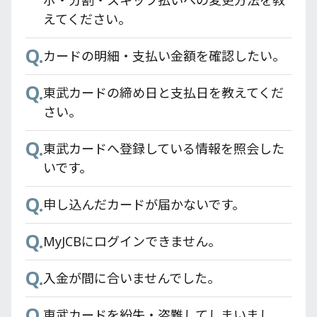
ボ・分割・スキップ払いへの変更方法を教
ぎは出来ますか？
Q.
東武カードアプリのバージョン確認方法は
えてください。
Q.
ありますか？
PASMOオートチャージがあるのにどうやっ
Q.
カードの明細・支払い金額を確認したい。
て残高を使い切るのですか？
Q.
検索しても東武カードアプリが出てきませ
Q.
Q.
ん。
東武カードの締め日と支払日を教えてくだ
東京スカイツリー®東武カードPASMOの
さい。
PASMO残高とPASMOオートチャージ機能
Q.
カード情報を確認したい
はどうなりますか？
Q.
東武カードへ登録している情報を照会した
Q.
Q.
Apple Pay、Google Pay はどうすれば登録
いです。
PASMOオートチャージでの還元率はどうな
できますか？
りますか？
Q.
申し込んだカードが届かないです。
Q.
東武カードアプリの利用環境は何ですか？
Q.
MyJCBにログインできません。
Q.
登録情報の確認/変更をしたい。
Q.
入金が間に合いませんでした。
Q.
東武カードアプリは有料ですか？
Q.
東武カードを紛失・盗難してしまいまし