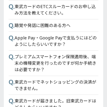
Q.
Q.
Q.
Q.
Q.
東武カードの署名欄はどこですか？
東武カードにはPASMO機能が付いています
東武カードの支払いでポイント付与の対象
利用明細はどうすれば確認できますか？
東武カードのETCスルーカードのお申し込
か？
とならないものはありますか？
み方法を教えてください。
Q.
Q.
メールで「お申し込みいただいたカードの
東武カードアプリの対象カードは？
Q.
Q.
Q.
お支払い口座設定のお願い」が届いたが、
東武鉄道モバイル定期券はどのように購入
従来の東武カードでためたポイント
聴覚や発話に困難のある方へ
Q.
Apple Pay・Google Payで支払うにはどの
WEBでの口座設定では希望する銀行が登録
すればいいですか？
（TOBU POINT）はどうなりますか？
Q.
ようにしたらいいですか？
Apple Pay・Google Payで支払うにはどの
できない。
Q.
Q.
東京スカイツリー®東武カードPASMOの
特急券購入時のポイント還元率はどうなり
ようにしたらいいですか？
Q.
Q.
モバイル決済でのQUICPay(クイックペ
東武カードでETCスルーカードは申し込み
PASMO残高はどうすればいいですか？
ますか？
Q.
イ)TMの登録方法と利用方法を教えてくだ
プレミアムスマートフォン保険適用後、端
できますか？
Q.
Q.
東京スカイツリー®東武カードPASMOに搭
各施設のポイント率を知りたい。
さい。
末の機種変更を行ったのですが何か手続き
Q.
東武カードで家族カードは申し込みできま
載している定期券はどうすればいいのです
は必要ですか？
Q.
Q.
Apple Pay・Google Pay を使ってもTOBU
東武カードアプリはどこからダウンロード
すか？
か？
Q.
POINTは加算されますか？
できますか？
東武カードでネットショッピングの決済が
Q.
Q.
東武カードはどこで申し込めますか？
コンビニ等でPASMO残高の使い切りが出来
できません。
Q.
東武カードアプリが正常に動作しません。
ない場合はどうすればいいのか？
Q.
Q.
カード発行にかかる時間はどれくらいです
東武カードが届きました。旧東武カードは
Q.
東武カードアプリが強制終了してしまいま