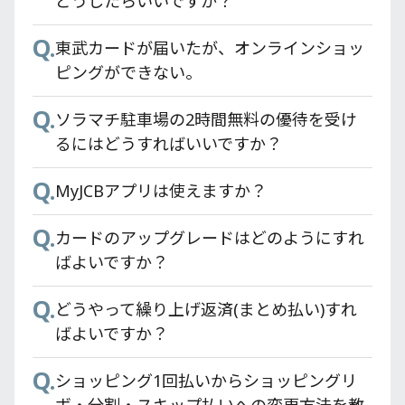
Q.
か？
過去に一体型PASMOを推奨しておきなが
どうしたらいいですか？
す。
ら、なぜやめてしまうのですか？
Q.
Q.
東武カードゴールドのメリットは何です
東武カードが届いたが、オンラインショッ
Q.
Q.
東武カードアプリのアップデートが正常に
か？
東武カードにはPASMOが付いておらず、別
ピングができない。
完了されません。
のPASMOが必要とのことだが、どうしたら
Q.
Q.
東武カードVIPの招待条件は何ですか？
ソラマチ駐車場の2時間無料の優待を受け
よいか？
Q.
誤って東武カードアプリをアンインストー
るにはどうすればいいですか？
Q.
ルしてしまいましたが、大丈夫ですか？
東京スカイツリー® 東武カードPASMOの
Q.
MyJCBアプリは使えますか？
解約手続きは必須ですか？
Q.
カードのグレードを変更した際に東武カー
Q.
Q.
ドアプリ内で必要な手続きはありますか？
カードのアップグレードはどのようにすれ
オートチャージサービスが開始されるまで
ばよいですか？
どのくらいかかりますか？
Q.
東武カードアプリのアップデート方法が分
Q.
Q.
かりません。
どうやって繰り上げ返済(まとめ払い)すれ
東武カードにはPASMO機能はありますか？
ばよいですか？
Q.
Q.
東武カードアプリの初期登録には何が必要
現在使用している別のPASMOに東京スカイ
Q.
ですか？
ショッピング1回払いからショッピングリ
ツリー®東武カードPASMOデータの引き継