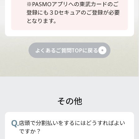
※PASMOアプリへの東武カードのご
登録にも３Dセキュアのご登録が必要
となります。
よくあるご質問TOPに戻る
その他
Q.
Q.
Q.
Q.
Q.
Q.
東武カードのETCスルーカードのお申し込
旧東武カードから東武カードへ切り替える
東武カードはPASMOカードのオートチャー
東武鉄道モバイル定期券はどのように購入
東武カードアプリでどんなことができます
店頭で分割払いをするにはどうすればよい
み方法を教えてください。
ことはできますか？
ジ設定ができますか？
すればいいですか？
か？
ですか？