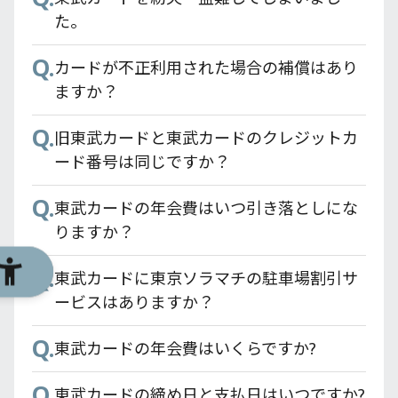
Q.
東武カードアプリとTOBU POINTアプリの
た。
違いについて教えてください。
Q.
カードが不正利用された場合の補償はあり
Q.
利用明細はいつ更新されますか？
ますか？
Q.
Q.
機種変更時に必要な対応はありますか？
旧東武カードと東武カードのクレジットカ
ード番号は同じですか？
Q.
タブレットでも使用できますか？
Q.
東武カードの年会費はいつ引き落としにな
Q.
複数台で利用は可能ですか？
りますか？
Q.
Q.
スマートフォンを紛失した・盗難に遭った
東武カードに東京ソラマチの駐車場割引サ
場合の対応を教えてください。
ービスはありますか？
Q.
Q.
東武カードアプリで登録できないです。
東武カードの年会費はいくらですか?
Q.
東武カードの締め日と支払日はいつですか?