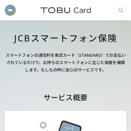
メ
検
ニ
索
ュ
画
JCBスマートフォン保険
ー
面
を
を
開
表
スマートフォンの通信料を東武カード（STANDARD）でお支払い
されているだけで、
お持ちのスマートフォンに生じた損害を補償
く
示
します。もしもの時に安心のサービスです。
す
る
サービス概要