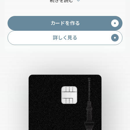
続きを読む
大15.5%たまる！
その他にも東武グループ施設では高いポイント率。
プレミアムスマートフォン保険付帯！補償金額5万円
カードを作る
（自己負担額5,000円）。
東武グループ以外でも1.0%ポイントたまる！
詳しく見る
【2026年10月31日(土)まで】
「新規入会＆条件達成で最大12,000ptプレゼントキ
ャンペーン！」
入会でもれなく全員にTOBU POINT 3,000ptプレゼ
ント！
※条件達成に応じて付与ポイントを加算。最大で12,000ptプレゼン
ト。
※申込期間中のお申し込みで、2026年11月30日時点で発行されてい
る場合は対象となります。