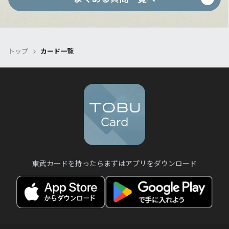
カードデザインやポイント還元の充実を含
す。
め、これまで以上にお客様に支持されるカ
ードを目指します。
また東武百貨店にあるサロンがご利用いた
トップ
カード一覧
だけます。
東武カードを持ったらまずはアプリをダウンロード