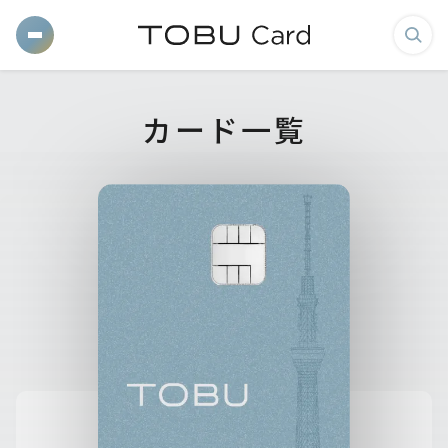
メ
検
ニ
索
ュ
画
カード一覧
ー
面
を
を
開
表
く
示
す
る