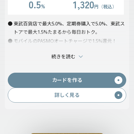
0.5
1,320
%
円（税込）
東武百貨店で最大5.0%、定期券購入で5.0%、東武ス
トアで最大1.5%たまるから毎日おトク。
モバイルのPASMOオートチャージで1.5%還元！
東武鉄道チケットレスサービス「トブチケ！」で最
続きを読む
大15.0%たまる！
その他にも東武グループ施設では高いポイント率。
JCBスマートフォン保険付帯！補償金額3万円（自己
カードを作る
負担額10,000円）。
東武グループ以外でも0.5%ポイントたまる！
詳しく見る
【2026年10月31日(土)まで】
「新規入会＆条件達成で最大12,000ptプレゼントキ
ャンペーン！」
入会でもれなく全員にTOBU POINT 3,000ptプレゼ