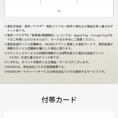
®
モバイルのPASMO
モバイルのPASMO
チケットレスサービス
東京ソラマチ
東武百貨店
東武ストア
付帯サービス
東武鉄道定期券
オートチャージ
ポイント率
ポイント率
ポイント率
ポイント率
ポイント率
ポイント率
全
JCBスマートフォ
最大2.5%
最大3.0%
最大3.0%
最大15.0%
最大5.0%
最大1.5%
5.0%
1.5%
最大15.5%
最大7.0%
最大2.0%
5.5%
1.5%
最大10.0%
最大16.0%
最大2.0%
6.0%
1.5%
プレミアムスマートフォン保険
て
駐車場2時間無料
ン保険
駐車場2時間無料
駐車場2時間無料
®
※東武百貨店・東京ソラマチ
・東武ストアは一部売り場および商品を除く最大のポ
表
イント率です。
示
®
※東京ソラマチ
の「駐車場2時間無料」については、Apple Pay・Google PayTM
ではご利用いただけませんので、カードをお手元にご用意ください。
す
※東武鉄道モバイル定期券は、PASMOアプリに登録した東武カードで、東武鉄道が
発駅のモバイル定期券を購入した場合に限ります。
る
※チケットレスサービスは月間利用額が5,000円を超えた場合の追加ポイント
（10.0%）を含む最大のポイント率です。
※いずれも、ポイント対象外となる商品・サービスがございます。
※PASMOは、株式会社パスモの登録商標です。
※PASMOオートチャージサービスは株式会社パスモの提供するサービスです。
付帯カード