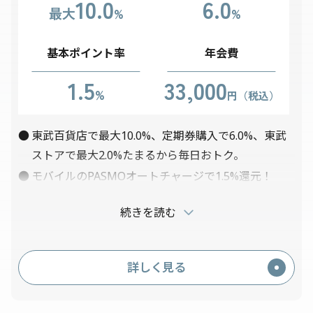
10.0
6.0
最大
%
%
基本ポイント率
年会費
1.5
33,000
%
円（税込）
東武百貨店で最大10.0%、定期券購入で6.0%、東武
ストアで最大2.0%たまるから毎日おトク。
モバイルのPASMOオートチャージで1.5%還元！
東武鉄道チケットレスサービス「トブチケ！」で最
続きを読む
大16.0%たまる！
その他にも東武グループ施設では高いポイント率。
プレミアムスマートフォン保険付帯！補償金額15万
詳しく見る
円（自己負担額5,000円）。
東武グループ以外でも1.5%ポイントたまる！