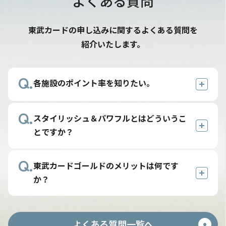
よくある質問
東武カードの申し込みに関するよくある質問を
紹介いたします。
Q.
各施設のポイント率を知りたい。
A.
Q.
還元率の詳細につきましては、TOBU
スタイリッシュ＆パワフルとはどういうこ
POINTホームページにてご確認いただけ
とですか？
ます。
A.
Q.
東武カードのコンセプトを一言で表現した
東武カードゴールドのメリットは何です
テーマとして掲げています。
か？
カードの見た目はスタイリッシュに、サー
A.
ビスの内容や利便性はパワフルにという思
スタンダードに比べ還元率が高く、プレミ
いを込めております。
よくある質問一覧へ
アムスマートフォン保険が自動付帯しま