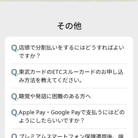
その他
Q.
Q.
Q.
Q.
Q.
Q.
東武カードのETCスルーカードのお申し込
旧東武カードから東武カードへ切り替える
東武カードはPASMOカードのオートチャー
東武鉄道モバイル定期券はどのように購入
東武カードアプリでどんなことができます
店頭で分割払いをするにはどうすればよい
み方法を教えてください。
ことはできますか？
ジ設定ができますか？
すればいいですか？
か？
ですか？
Q.
Q.
Q.
Q.
Q.
東武カードの署名欄はどこですか？
東武カードにはPASMO機能が付いています
東武カードの支払いでポイント付与の対象
利用明細はどうすれば確認できますか？
東武カードのETCスルーカードのお申し込
か？
とならないものはありますか？
み方法を教えてください。
Q.
Q.
メールで「お申し込みいただいたカードの
東武カードアプリの対象カードは？
Q.
Q.
Q.
お支払い口座設定のお願い」が届いたが、
東武鉄道モバイル定期券はどのように購入
従来の東武カードでためたポイント
聴覚や発話に困難のある方へ
Q.
Apple Pay・Google Payで支払うにはどの
WEBでの口座設定では希望する銀行が登録
すればいいですか？
（TOBU POINT）はどうなりますか？
Q.
ようにしたらいいですか？
Apple Pay・Google Payで支払うにはどの
できない。
Q.
Q.
東京スカイツリー®東武カードPASMOの
特急券購入時のポイント還元率はどうなり
ようにしたらいいですか？
Q.
Q.
モバイル決済でのQUICPay(クイックペ
東武カードでETCスルーカードは申し込み
PASMO残高はどうすればいいですか？
ますか？
Q.
イ)TMの登録方法と利用方法を教えてくだ
プレミアムスマートフォン保険適用後、端
できますか？