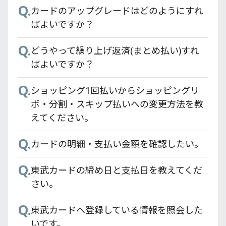
Q.
Q.
ドアプリ内で必要な手続きはありますか？
カードのアップグレードはどのようにすれ
オートチャージサービスが開始されるまで
ばよいですか？
どのくらいかかりますか？
Q.
東武カードアプリのアップデート方法が分
Q.
Q.
かりません。
どうやって繰り上げ返済(まとめ払い)すれ
東武カードにはPASMO機能はありますか？
ばよいですか？
Q.
Q.
東武カードアプリの初期登録には何が必要
現在使用している別のPASMOに東京スカイ
Q.
ですか？
ショッピング1回払いからショッピングリ
ツリー®東武カードPASMOデータの引き継
ボ・分割・スキップ払いへの変更方法を教
ぎは出来ますか？
Q.
東武カードアプリのバージョン確認方法は
えてください。
Q.
ありますか？
PASMOオートチャージがあるのにどうやっ
Q.
カードの明細・支払い金額を確認したい。
て残高を使い切るのですか？
Q.
検索しても東武カードアプリが出てきませ
Q.
Q.
ん。
東武カードの締め日と支払日を教えてくだ
東京スカイツリー®東武カードPASMOの
さい。
PASMO残高とPASMOオートチャージ機能
Q.
カード情報を確認したい
はどうなりますか？
Q.
東武カードへ登録している情報を照会した
Q.
Q.
Apple Pay、Google Pay はどうすれば登録
いです。
PASMOオートチャージでの還元率はどうな