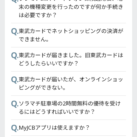
Q.
Q.
東京スカイツリー®東武カードPASMOに搭
各施設のポイント率を知りたい。
さい。
末の機種変更を行ったのですが何か手続き
Q.
東武カードで家族カードは申し込みできま
載している定期券はどうすればいいのです
は必要ですか？
Q.
Q.
Apple Pay・Google Pay を使ってもTOBU
東武カードアプリはどこからダウンロード
すか？
か？
Q.
POINTは加算されますか？
できますか？
東武カードでネットショッピングの決済が
Q.
Q.
東武カードはどこで申し込めますか？
コンビニ等でPASMO残高の使い切りが出来
できません。
Q.
東武カードアプリが正常に動作しません。
ない場合はどうすればいいのか？
Q.
Q.
カード発行にかかる時間はどれくらいです
東武カードが届きました。旧東武カードは
Q.
Q.
東武カードアプリが強制終了してしまいま
か？
過去に一体型PASMOを推奨しておきなが
どうしたらいいですか？
す。
ら、なぜやめてしまうのですか？
Q.
Q.
東武カードゴールドのメリットは何です
東武カードが届いたが、オンラインショッ
Q.
Q.
東武カードアプリのアップデートが正常に
か？
東武カードにはPASMOが付いておらず、別
ピングができない。
完了されません。
のPASMOが必要とのことだが、どうしたら
Q.
Q.
東武カードVIPの招待条件は何ですか？
ソラマチ駐車場の2時間無料の優待を受け
よいか？
Q.
誤って東武カードアプリをアンインストー
るにはどうすればいいですか？
Q.
ルしてしまいましたが、大丈夫ですか？
東京スカイツリー® 東武カードPASMOの
Q.
MyJCBアプリは使えますか？
解約手続きは必須ですか？
Q.
カードのグレードを変更した際に東武カー