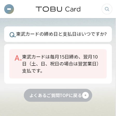
メ
検
ニ
索
ュ
画
Q.
東武カードの締め日と支払日はいつですか?
ー
面
を
を
開
表
A.
く
示
東武カードは毎月15日締め、翌月10
日（土、日、祝日の場合は翌営業日）
す
支払です。
る
よくあるご質問TOPに戻る