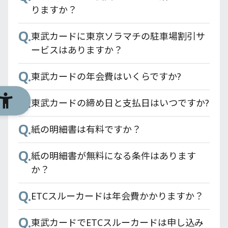
Q.
複数台で利用は可能ですか？
りますか？
Q.
Q.
スマートフォンを紛失した・盗難に遭った
東武カードに東京ソラマチの駐車場割引サ
場合の対応を教えてください。
ービスはありますか？
Q.
Q.
東武カードアプリで登録できないです。
東武カードの年会費はいくらですか?
Q.
東武カードの締め日と支払日はいつですか?
Q.
紙の明細書は有料ですか？
Q.
紙の明細書が無料になる条件はあります
か？
Q.
ETCスルーカードは年会費かかりますか？
Q.
東武カードでETCスルーカードは申し込み