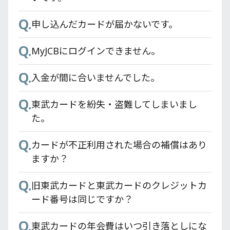
できますか？
りますか？
Q.
申し込んだカードが届かないです。
Q.
東武カードアプリの利用環境は何ですか？
Q.
MyJCBにログインできません。
Q.
登録情報の確認/変更をしたい。
Q.
入金が間に合いませんでした。
Q.
東武カードアプリは有料ですか？
Q.
東武カードを紛失・盗難してしまいまし
Q.
東武カードアプリとTOBU POINTアプリの
た。
違いについて教えてください。
Q.
カードが不正利用された場合の補償はあり
Q.
利用明細はいつ更新されますか？
ますか？
Q.
Q.
機種変更時に必要な対応はありますか？
旧東武カードと東武カードのクレジットカ
ード番号は同じですか？
Q.
タブレットでも使用できますか？
Q.
東武カードの年会費はいつ引き落としにな