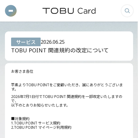
メ
検
ニ
索
ュ
画
ー
面
2026.06.25
サービス
を
を
TOBU POINT 関連規約の改定について
開
表
く
示
お客さま各位
す
る
平素よりTOBU POINTをご愛顧いただき、誠にありがとうございま
す。
2026年7月1日付でTOBU POINT 関連規約を一部改定いたしますの
で、
以下のとおりお知らせいたします。
■対象規約
1.TOBU POINT サービス規約
2.TOBU POINT マイページ利用規約