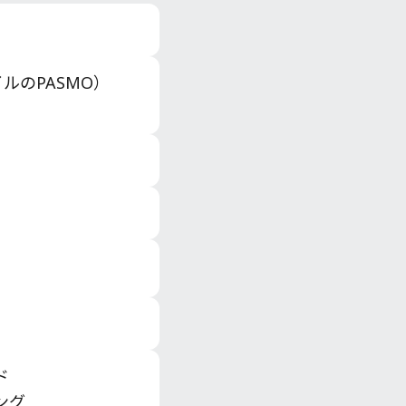
ルのPASMO）
ド
ング