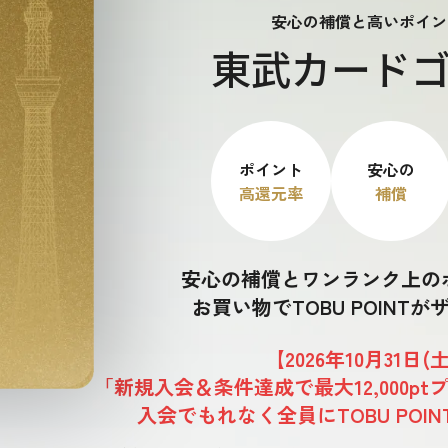
安心の補償と高いポイン
東武カード
ポイント
安心の
高還元率
補償
安心の補償とワンランク上の
お買い物でTOBU POINT
【2026年10月31日(
「新規入会＆条件達成で最大12,000p
入会でもれなく全員にTOBU POINT