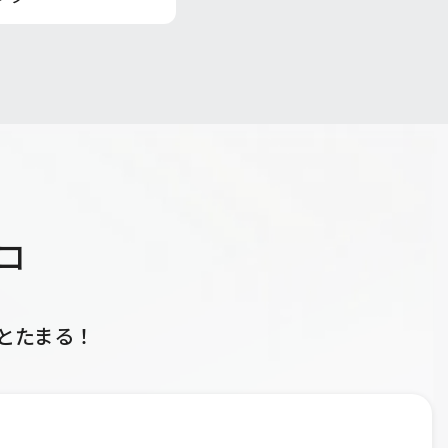
コ
とたまる！