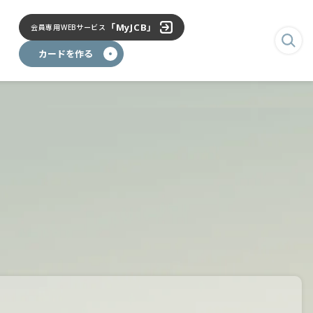
「MyJCB」
会員専用
WEBサービス
検
カードを作る
索
画
面
を
表
示
す
る