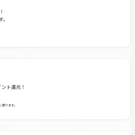
！
す。
イント還元！
に限ります。