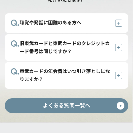
Q.
聴覚や発話に困難のある方へ
A.
Q.
当社では、聴覚や発話に困難のある方へ、
旧東武カードと東武カードのクレジットカ
電話リレーサービスならびにカードセンタ
ード番号は同じですか？
ーでの筆談によるご案内を行っておりま
A.
す。
Q.
東武カードのカード情報は、旧東武カード
東武カードの年会費はいつ引き落としにな
「電話リレーサービス」とは、「一般財団
と異なり新たに設定されます。
りますか？
法人日本財団電話リレーサービス」が提供
する公共インフラで、通訳オペレータが
A.
年会費は下記の通りのご請求となります。
「手話」または「文字」と「音声」を通訳
よくある質問一覧へ
入会初年度の場合 カード有効期
することにより、電話で即時・双方向のや
限月の翌月10日（土日祝の場合は翌営業
りとりができます。
日）
利用方法やサービス内容につきましては、
入会次年度以降の場合 カード有効期
「日本財団電話リレーサービス」のWEBサ