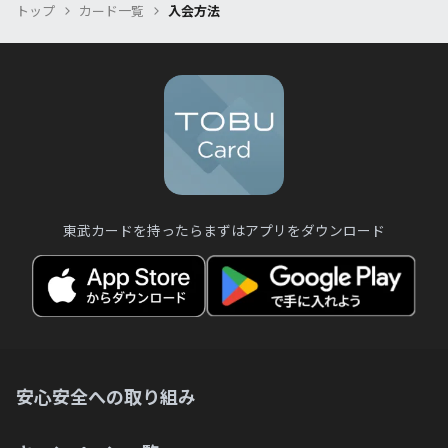
トップ
カード一覧
入会方法
限月の3ヶ月後の10日（土日祝の場合は翌
イトをご覧ください。
営業日）
東武カードを持ったらまずはアプリをダウンロード
安心安全への取り組み