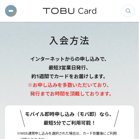
メ
検
ニ
索
ュ
画
入会方法
ー
面
を
を
開
表
インターネットからの申し込みで、
く
示
最短3営業日発行、
す
約1週間でカードをお届けします。
る
※お申し込みを多数いただいており、
発行までお時間を頂戴しております。
モバイル即時申し込み（モバ即）なら、
最短5分でご利用可能！
※WEB通常申し込みを選択された場合は、カード到着後にご利用